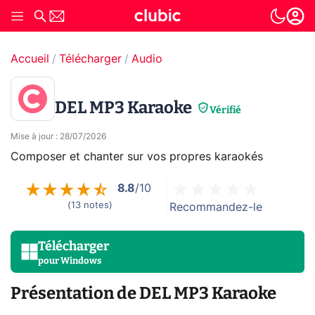
Accueil
Télécharger
Audio
DEL MP3 Karaoke
Vérifié
Mise à jour
:
28/07/2026
Composer et chanter sur vos propres karaokés
8.8
/10
(
13
notes
)
Recommandez-le
Télécharger
pour
Windows
Présentation de DEL MP3 Karaoke