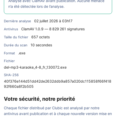
Analysé avec ClamAV avant publication. Aucune menace
n’a été détectée lors de l’analyse.
02 juillet 2026 à 03h17
Dernière analyse
ClamAV 1.0.9 — 8 829 261 signatures
Antivirus
657 octets
Taille du fichier
10 secondes
Durée du scan
.exe
Format
Fichier
del-mp3-karaoke_4-8_fr_130072.exe
SHA-256
40f376e144d51dd42de2632ddb9a857a020dc115858f66f418
92f660a8f2b505
Votre sécurité, notre priorité
Chaque fichier distribué par Clubic est analysé par notre
antivirus avant publication et à chaque nouvelle version mise en