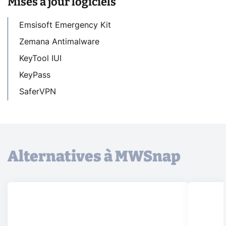
Mises à jour logiciels
Emsisoft Emergency Kit
Zemana Antimalware
KeyTool IUI
KeyPass
SaferVPN
Alternatives à MWSnap