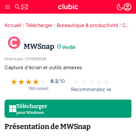
Accueil
Télécharger
Bureautique & productivité
Capture d'écran
MWSnap
Vérifié
Mise à jour
:
07/08/2026
Capture d'écran et outils annexes
8.2
/10
(
50
notes
)
Recommandez-le
Télécharger
pour
Windows
Présentation de MWSnap