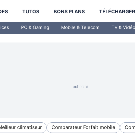
DES
TUTOS
BONS PLANS
TÉLÉCHARGE
vices
PC & Gaming
Mobile & Telecom
TV & Vidé
Meilleur climatiseur
Comparateur Forfait mobile
Comp