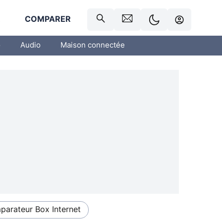
R
COMPARER
o
Audio
Maison connectée
arateur Box Internet