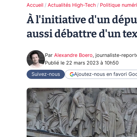
Accueil
Actualités High-Tech
Politique numér
À l'initiative d'un dép
aussi débattre d'un tex
Par
Alexandre Boero
,
journaliste-report
Publié le
22 mars 2023 à 10h50
Suivez-nous
Ajoutez-nous en favori
Goo