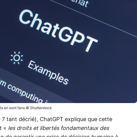
és en sont fans © Shutterstock
le 7 tant décrié), ChatGPT explique que cette
nt «
les droits et libertés fondamentaux des