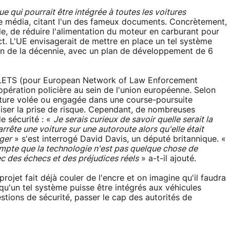
e qui pourrait être intégrée à toutes les voitures
e média, citant l'un des fameux documents. Concrètement,
le, de réduire l'alimentation du moteur en carburant pour
act. L'UE envisagerait de mettre en place un tel système
 fin de la décennie, avec un plan de développement de 6
ENLETS (pour European Network of Law Enforcement
opération policière au sein de l'union européenne. Selon
iture volée ou engagée dans une course-poursuite
imiser la prise de risque. Cependant, de nombreuses
e sécurité : «
Je serais curieux de savoir quelle serait la
 arrête une voiture sur une autoroute alors qu'elle était
ger
» s'est interrogé David Davis, un député britannique. «
compte que la technologie n'est pas quelque chose de
vec des échecs et des préjudices réels
» a-t-il ajouté.
rojet fait déjà couler de l'encre et on imagine qu'il faudra
u'un tel système puisse être intégrés aux véhicules
stions de sécurité, passer le cap des autorités de