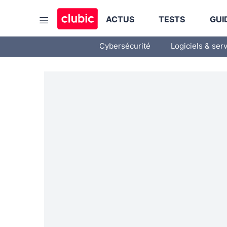
ACTUS
TESTS
GUI
Cybersécurité
Logiciels & ser