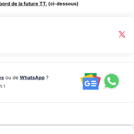
bord de la future TT.
(ci-dessous)
és
ou de
WhatsApp
?
h !