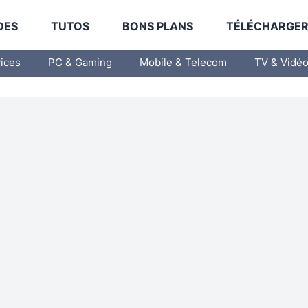
DES
TUTOS
BONS PLANS
TÉLÉCHARGE
vices
PC & Gaming
Mobile & Telecom
TV & Vidé