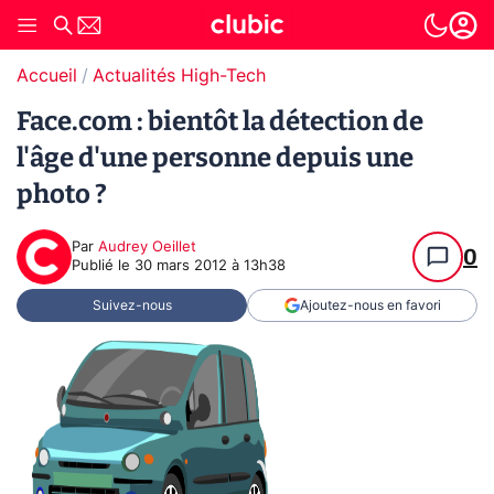
Accueil
Actualités High-Tech
Face.com : bientôt la détection de
l'âge d'une personne depuis une
photo ?
Par
Audrey Oeillet
0
Publié le
30 mars 2012 à 13h38
Suivez-nous
Ajoutez-nous en favori