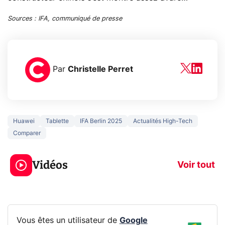
Sources : IFA, communiqué de presse
Par
Christelle Perret
Huawei
Tablette
IFA Berlin 2025
Actualités High-Tech
Comparer
5 générations de
Ce que vous n
jeux dans la
savez sur la
Vidéos
prochaine Xbox !
navigation pri
Voir tout
Vous êtes un utilisateur de
Google