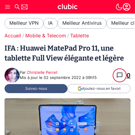
Meilleur VPN
IA
Meilleur Antivirus
Meilleur c
Accueil
Mobile & Telecom
Tablette
IFA : Huawei MatePad Pro 11, une
tablette Full View élégante et légère
Par
Christelle Perret
0
Mis à jour le
02 septembre 2022 à 09h15
Suivez-nous
Ajoutez-nous en favori