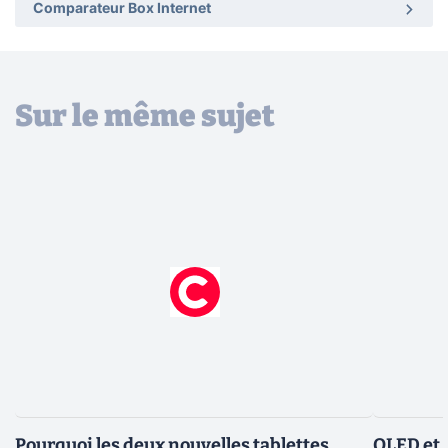
Comparateur Box Internet
Sur le même sujet
Pourquoi les deux nouvelles tablettes
OLED et 