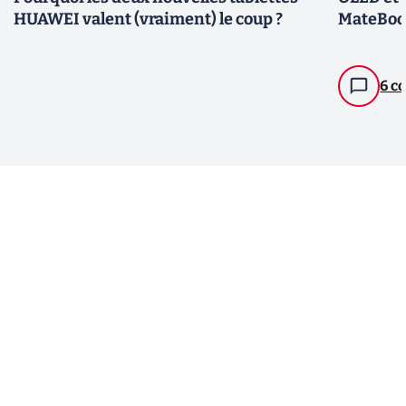
HUAWEI valent (vraiment) le coup ?
MateBook
6 c