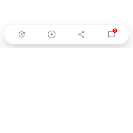
0
Abonnez-vous à notre newsletter !
Recevez un résumé quotidien de l'actu technologique.
S'inscrire
En cliquant sur s'inscrire, j’accepte de recevoir par email des
informations, actualités et offres commerciales de Clubic.
Conformément au RGPD, vous pouvez retirer votre consentement
à tout moment en cliquant sur le lien de désinscription présent