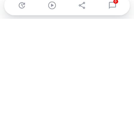
0
Abonnez-vous à notre newsletter !
Recevez un résumé quotidien de l'actu technologique.
S'inscrire
En cliquant sur s'inscrire, j’accepte de recevoir par email des
informations, actualités et offres commerciales de Clubic.
Conformément au RGPD, vous pouvez retirer votre consentement
à tout moment en cliquant sur le lien de désinscription présent
dans chaque email. Pour en savoir plus sur la gestion de vos
données, consultez notre
Politique de confidentialité