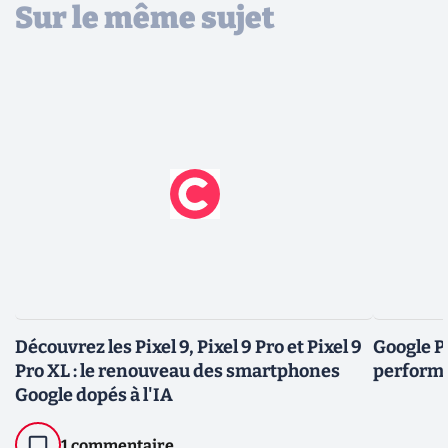
Sur le même sujet
Découvrez les Pixel 9, Pixel 9 Pro et Pixel 9
Google P
Pro XL : le renouveau des smartphones
performa
Google dopés à l'IA
1 commentaire