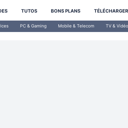
DES
TUTOS
BONS PLANS
TÉLÉCHARGE
vices
PC & Gaming
Mobile & Telecom
TV & Vidé