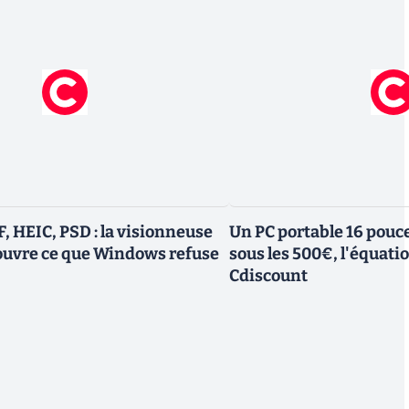
, HEIC, PSD : la visionneuse
Un PC portable 16 pouc
 ouvre ce que Windows refuse
sous les 500€, l'équati
Cdiscount