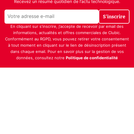
Recevez un résumé quotidien de l'actu technologique.
S'inscrire
En cliquant sur s'inscrire, j’accepte de recevoir par email des
informations, actualités et offres commerciales de Clubic.
Conformément au RGPD, vous pouvez retirer votre consentement
à tout moment en cliquant sur le lien de désinscription présent
dans chaque email. Pour en savoir plus sur la gestion de vos
données, consultez notre
Politique de confidentialité
Indépendance, transparence et expertise
Clubic est un média de recommandation de produits
100% indépendant. Chaque jour, nos experts testent et
comparent des produits et services technologiques
pour vous informer et vous aider à consommer