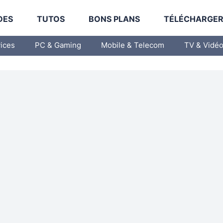
DES
TUTOS
BONS PLANS
TÉLÉCHARGE
vices
PC & Gaming
Mobile & Telecom
TV & Vidé