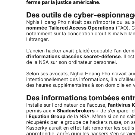
ferme par la justice américaine.
Des outils de cyber-espionnage
Nghia Hoang Pho n'était pas n'importe qui au sei
nommée Tailored Access Operations
(TAO). C
notamment sur la conception d'outils malveillan
l'étranger.
L'ancien hacker avait plaidé coupable l'an dern
d'informations classées secret-défense
. Il e
de la NSA sur son ordinateur personnel.
Selon ses avocats, Nghia Hoang Pho n'avait auc
intentionnellement des informations, il a d'aille
des heures supplémentaires à son domicile en 
Des informations tombées entr
Installé sur l'ordinateur de l'accusé,
l'antivirus
permis aux «
Shadowbrokers
» de s'emparer de
l'
Equation Group
de la NSA. Même si on ne sai
récupérés par le groupe de hackers russe, on sai
Kasperky aurait en effet fait remonter les outil
approfondie, après quoi les hackers s'en serai