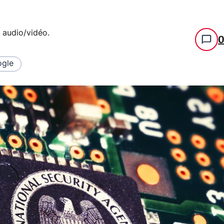
e audio/vidéo
.
gle