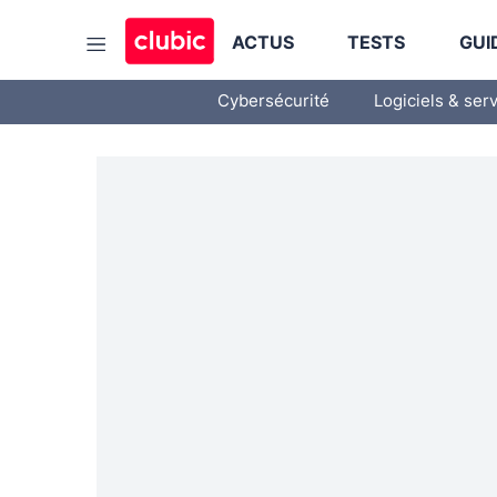
ACTUS
TESTS
GUI
Cybersécurité
Logiciels & ser