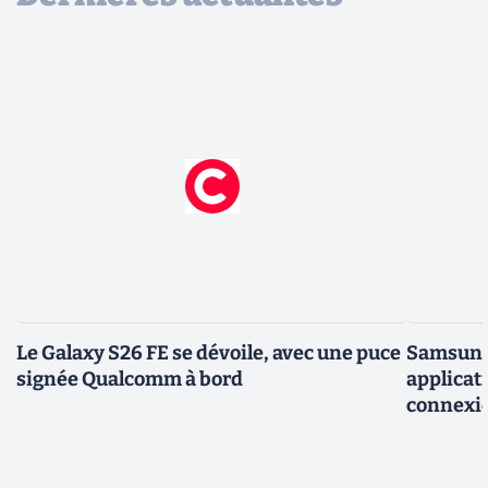
Le Galaxy S26 FE se dévoile, avec une puce
Samsung 
signée Qualcomm à bord
applicati
connexio