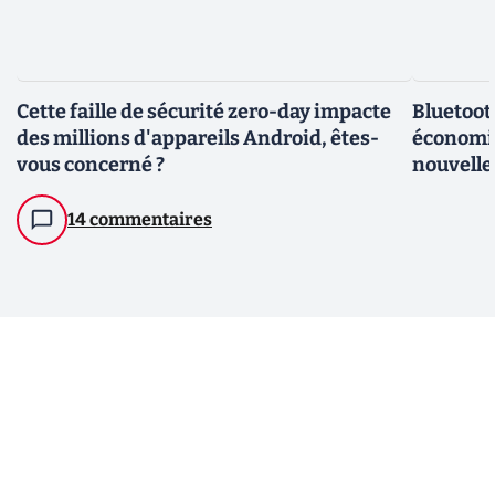
Cette faille de sécurité zero-day impacte
Bluetoot
des millions d'appareils Android, êtes-
économie
vous concerné ?
nouvell
14 commentaires