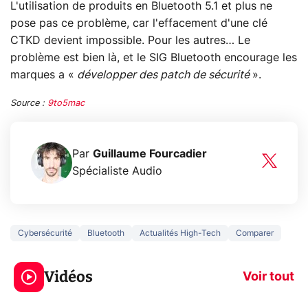
L'utilisation de produits en Bluetooth 5.1 et plus ne
pose pas ce problème, car l'effacement d'une clé
CTKD devient impossible. Pour les autres… Le
problème est bien là, et le SIG Bluetooth encourage les
marques a «
développer des patch de sécurité
».
Source :
9to5mac
Par
Guillaume Fourcadier
Spécialiste Audio
Cybersécurité
Bluetooth
Actualités High-Tech
Comparer
5 générations de
Ce que vous n
jeux dans la
savez sur la
Vidéos
prochaine Xbox !
navigation pri
Voir tout