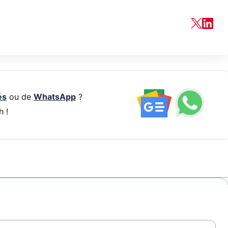
és
ou de
WhatsApp
?
h !