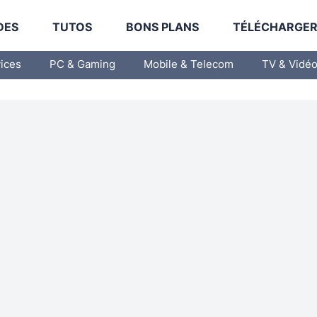
DES
TUTOS
BONS PLANS
TÉLÉCHARGE
vices
PC & Gaming
Mobile & Telecom
TV & Vidé