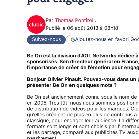
Par
Thomas Pontiroli
.
Publié le
06 août 2013 à 08h18
Suivez-nous
Ajoutez-nous en favori
Goo
Be On est la division d'AOL Networks dédiée à 
sponsorisés. Son directeur général en France, 
l'importance de créer de l'émotion pour enga
Bonjour Olivier Pinault. Pouvez-vous dans un
présenter Be On en quelques mots ?
Be On est anciennement connu sous le nom de G
en 2005. Très tôt, nous nous sommes position
de distribution de vidéos pour les marques. C'e
qu'elles créaient de plus en plus de contenus à 
classique, pour engager leur audience. La diffé
formats sont longs et sont choisis par l'interna
et les partage, comparé aux publicités TV auxqu
passivement.