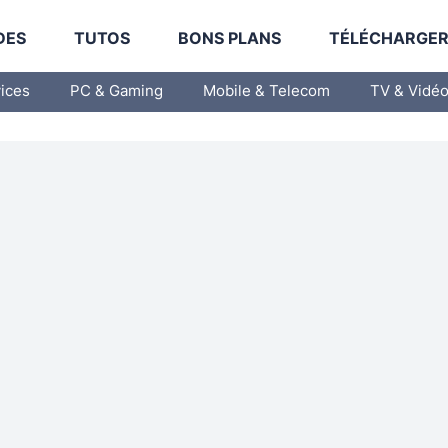
DES
TUTOS
BONS PLANS
TÉLÉCHARGE
vices
PC & Gaming
Mobile & Telecom
TV & Vidé