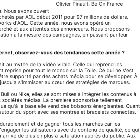
Olivier Pinault, Be On France
pe. Nous avons ouvert
hetés par AOL début 2011 pour 97 millions de dollars.
etworks d'AOL. Cette année, nous avons opéré un
arché et aux attentes des annonceurs. Nous proposons
éation à la mesure des campagnes, en passant par leur
ternet, observez-vous des tendances cette année ?
 au mythe de la vidéo virale. Celle qui reprend les
 reprise pour tout le monde sur la Toile. Ce qui ne s'est
dû être supporté par des achats média pour se développer. À
 jusqu'à s'immiscer au cœur des stratégies de marques.
ull ou Nike, elles se sont mises à intégrer les contenus à
s sociétés médias. La première sponsorise tellement
que qu'à la base elle vend des boissons énergisantes. Quant
e autour du sport avec ses montres et bracelets connectés.
r durablement et de gagner tous les marchés car les
'engager les utilisateurs avec du contenu de qualité, ce qui
i arrive de plus en plus à saturation auprès du public. Aux