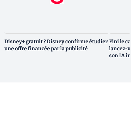
Disney+ gratuit ? Disney confirme étudier
Fini le c
une offre financée par la publicité
lancez-vo
son IA i