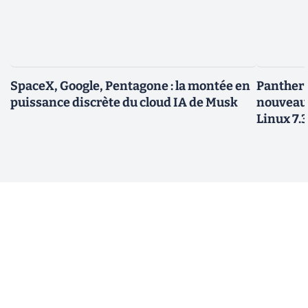
SpaceX, Google, Pentagone : la montée en
Panther L
puissance discrète du cloud IA de Musk
nouveau
Linux 7.