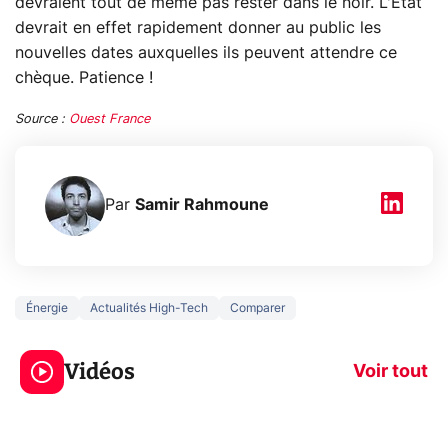
devraient tout de même pas rester dans le noir. L'État
devrait en effet rapidement donner au public les
nouvelles dates auxquelles ils peuvent attendre ce
chèque. Patience !
Source :
Ouest France
Par
Samir Rahmoune
Énergie
Actualités High-Tech
Comparer
3 écrans en 1 pour
5 générations
319€ ? Voici L'AOC
jeux dans la
Vidéos
CQ32G4ZA !
prochaine Xbo
Voir tout