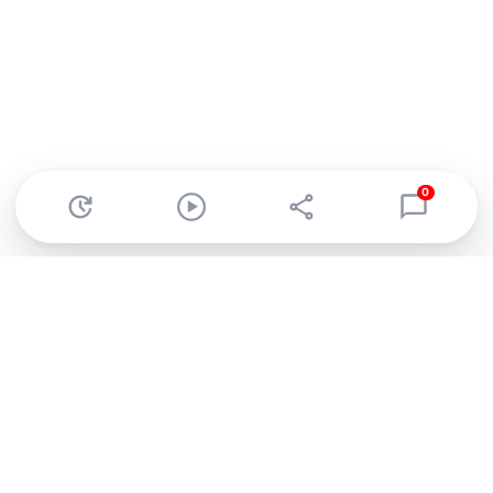
0
Abonnez-vous à notre newsletter !
Recevez un résumé quotidien de l'actu technologique.
S'inscrire
En cliquant sur s'inscrire, j’accepte de recevoir par email des