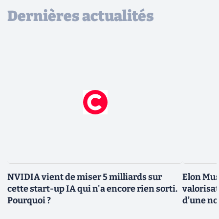
Dernières actualités
NVIDIA vient de miser 5 milliards sur
Elon Mus
cette start-up IA qui n'a encore rien sorti.
valorisat
Pourquoi ?
d’une no