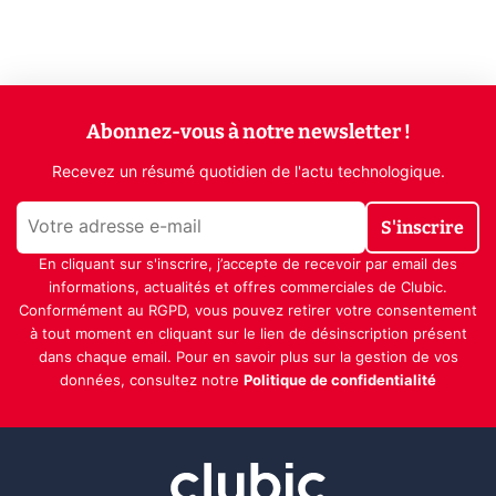
Abonnez-vous à notre newsletter !
Recevez un résumé quotidien de l'actu technologique.
S'inscrire
En cliquant sur s'inscrire, j’accepte de recevoir par email des
informations, actualités et offres commerciales de Clubic.
Conformément au RGPD, vous pouvez retirer votre consentement
à tout moment en cliquant sur le lien de désinscription présent
dans chaque email. Pour en savoir plus sur la gestion de vos
données, consultez notre
Politique de confidentialité