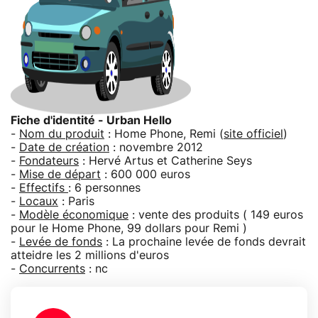
Fiche d'identité - Urban Hello
-
Nom du produit
: Home Phone, Remi (
site officiel
)
-
Date de création
: novembre 2012
-
Fondateurs
: Hervé Artus et Catherine Seys
-
Mise de départ
: 600 000 euros
-
Effectifs
: 6 personnes
-
Locaux
: Paris
-
Modèle économique
: vente des produits ( 149 euros
pour le Home Phone, 99 dollars pour Remi )
-
Levée de fonds
: La prochaine levée de fonds devrait
atteidre les 2 millions d'euros
-
Concurrents
: nc