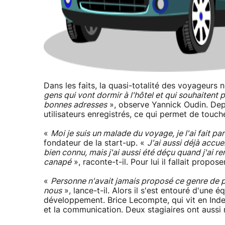
Dans les faits, la quasi-totalité des voyageurs
gens qui vont dormir à l'hôtel et qui souhaitent pl
bonnes adresses
», observe Yannick Oudin. Dep
utilisateurs enregistrés, ce qui permet de touch
«
Moi je suis un malade du voyage, je l'ai fait pa
fondateur de la start-up. «
J'ai aussi déjà accu
bien connu, mais j'ai aussi été déçu quand j'ai r
canapé
», raconte-t-il. Pour lui il fallait propos
«
Personne n'avait jamais proposé ce genre de p
nous
», lance-t-il. Alors il s'est entouré d'un
développement. Brice Lecompte, qui vit en Inde,
et la communication. Deux stagiaires ont aussi r