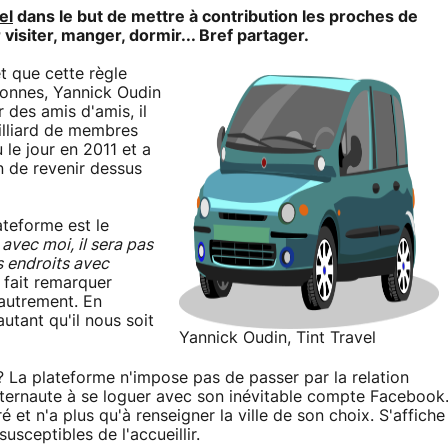
el
dans le but de mettre à contribution les proches de
isiter, manger, dormir... Bref partager.
t que cette règle
sonnes, Yannick Oudin
 des amis d'amis, il
illiard de membres
 le jour en 2011 et a
n de revenir dessus
ateforme est le
 avec moi, il sera pas
s endroits avec
 fait remarquer
 autrement. En
utant qu'il nous soit
Yannick Oudin, Tint Travel
 La plateforme n'impose pas de passer par la relation
'internaute à se loguer avec son inévitable compte Facebook
é et n'a plus qu'à renseigner la ville de son choix. S'affiche
usceptibles de l'accueillir.