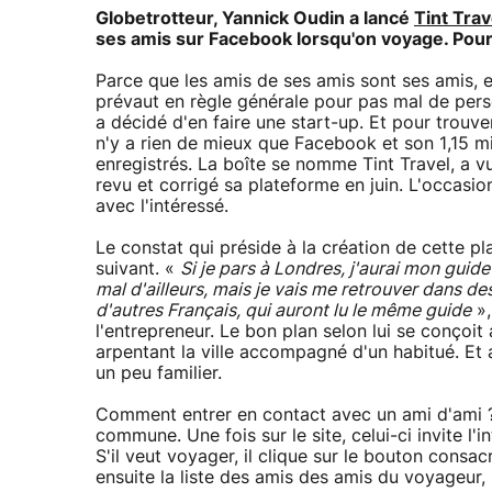
Globetrotteur, Yannick Oudin a lancé
Tint Trav
ses amis sur Facebook lorsqu'on voyage. Pour v
Parce que les amis de ses amis sont ses amis, e
prévaut en règle générale pour pas mal de per
a décidé d'en faire une start-up. Et pour trouver
n'y a rien de mieux que Facebook et son 1,15 m
enregistrés. La boîte se nomme Tint Travel, a vu
revu et corrigé sa plateforme en juin. L'occasio
avec l'intéressé.
Le constat qui préside à la création de cette pl
suivant. «
Si je pars à Londres, j'aurai mon guide
mal d'ailleurs, mais je vais me retrouver dans de
d'autres Français, qui auront lu le même guide
»,
l'entrepreneur. Le bon plan selon lui se conçoit
arpentant la ville accompagné d'un habitué. Et a
un peu familier.
Comment entrer en contact avec un ami d'ami ?
commune. Une fois sur le site, celui-ci invite l
S'il veut voyager, il clique sur le bouton consacr
ensuite la liste des amis des amis du voyageur, s