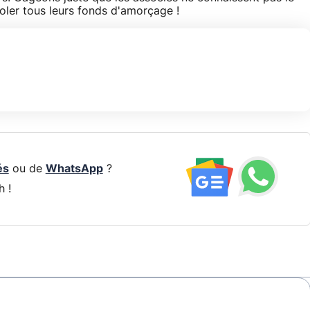
 voler tous leurs fonds d'amorçage !
és
ou de
WhatsApp
?
h !