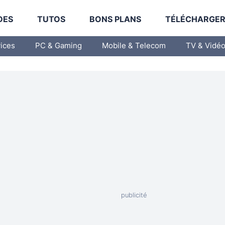
DES
TUTOS
BONS PLANS
TÉLÉCHARGE
vices
PC & Gaming
Mobile & Telecom
TV & Vidé