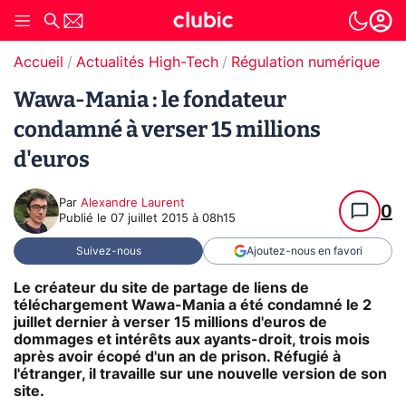
Accueil
Actualités High-Tech
Régulation numérique
T
Wawa-Mania : le fondateur
condamné à verser 15 millions
d'euros
Par
Alexandre Laurent
0
Publié le
07 juillet 2015 à 08h15
Suivez-nous
Ajoutez-nous en favori
Le créateur du site de partage de liens de
téléchargement Wawa-Mania a été condamné le 2
juillet dernier à verser 15 millions d'euros de
dommages et intérêts aux ayants-droit, trois mois
après avoir écopé d'un an de prison. Réfugié à
l'étranger, il travaille sur une nouvelle version de son
site.