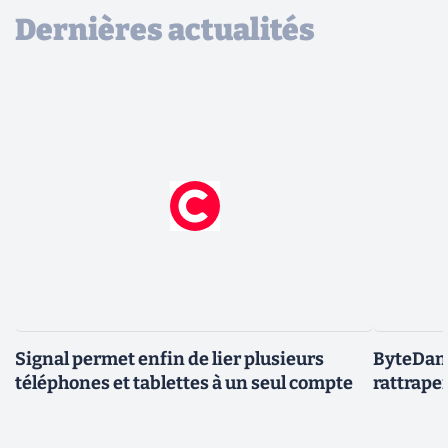
Dernières actualités
Signal permet enfin de lier plusieurs
ByteDanc
téléphones et tablettes à un seul compte
rattrape