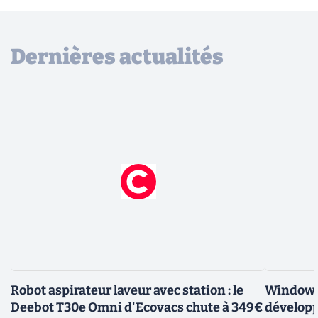
Dernières actualités
Robot aspirateur laveur avec station : le
Windows 
Deebot T30e Omni d'Ecovacs chute à 349€
développ