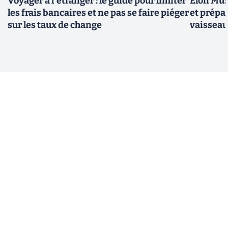
Voyager à l'étranger : le guide pour limiter
Elon Mus
les frais bancaires et ne pas se faire piéger
et prépa
sur les taux de change
vaisseau