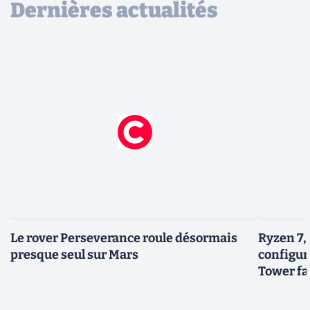
Dernières actualités
Le rover Perseverance roule désormais
Ryzen 7,
presque seul sur Mars
configur
Tower fai