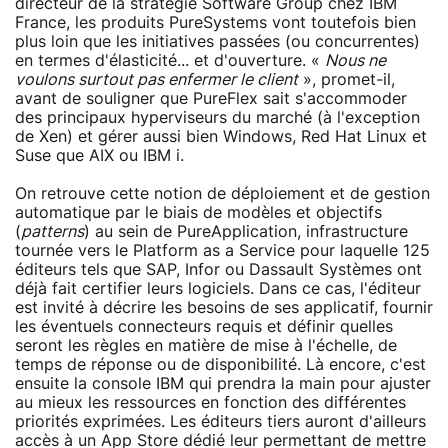
directeur de la stratégie Software Group chez IBM
France, les produits PureSystems vont toutefois bien
plus loin que les initiatives passées (ou concurrentes)
en termes d'élasticité... et d'ouverture. «
Nous ne
voulons surtout pas enfermer le client
», promet-il,
avant de souligner que PureFlex sait s'accommoder
des principaux hyperviseurs du marché (à l'exception
de Xen) et gérer aussi bien Windows, Red Hat Linux et
Suse que AIX ou IBM i.
On retrouve cette notion de déploiement et de gestion
automatique par le biais de modèles et objectifs
(
patterns
) au sein de PureApplication, infrastructure
tournée vers le Platform as a Service pour laquelle 125
éditeurs tels que SAP, Infor ou Dassault Systèmes ont
déjà fait certifier leurs logiciels. Dans ce cas, l'éditeur
est invité à décrire les besoins de ses applicatif, fournir
les éventuels connecteurs requis et définir quelles
seront les règles en matière de mise à l'échelle, de
temps de réponse ou de disponibilité. Là encore, c'est
ensuite la console IBM qui prendra la main pour ajuster
au mieux les ressources en fonction des différentes
priorités exprimées. Les éditeurs tiers auront d'ailleurs
accès à un App Store dédié leur permettant de mettre