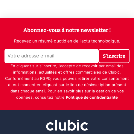
Abonnez-vous à notre newsletter !
Recevez un résumé quotidien de l'actu technologique.
S'inscrire
En cliquant sur s'inscrire, j’accepte de recevoir par email des
informations, actualités et offres commerciales de Clubic.
Conformément au RGPD, vous pouvez retirer votre consentement
à tout moment en cliquant sur le lien de désinscription présent
dans chaque email. Pour en savoir plus sur la gestion de vos
données, consultez notre
Politique de confidentialité