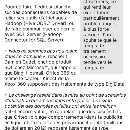
structurées, ce
Pour ce faire, l'éditeur planche
qui rend leur
sur des connecteurs capables de
exploitation
relier ses outils d'affichage à
particulièrement
Hadoop (Hive ODBC Driver), ou
problématique,
de faire communiquer ce dernier
à plus forte
avec SQL Server (Hadoop
raison si l'on
Connector for SQL Server).
souhaite que le
temps de
«
Nous ne sommes pas nouveaux
traitement
dans ce domaine
», renchérit
nécessaire
Damien Cudel, chef de produit
tende vers le
SQL chez Microsoft, qui rappelle
temps réel.
que Bing, Hotmail, Office 365 ou
même le capteur Kinect de la
Xbox 360 supposent des traitements de type Big Data.
«
Le challenge réside dans la mise au point de scénarios
d'utilisation qui amènent les entreprises à saisir le
potentiel des données qu'elles ont entre les mains
»,
fait-il encore valoir, en rappelant que des succès tels
que Criteo (ciblage comportemental dans la publicité
en ligne, chiffre d'affaires prévisionnel de 400 millions
de dollars en 2012) reposent justement ce type