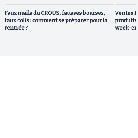
Faux mails du CROUS, fausses bourses,
Ventes Fl
faux colis : comment se préparer pour la
produits
rentrée ?
week-e