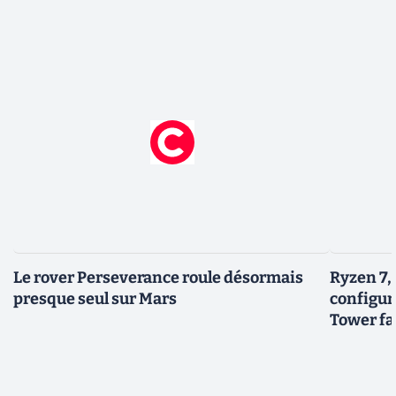
Le rover Perseverance roule désormais
Ryzen 7,
presque seul sur Mars
configur
Tower fai