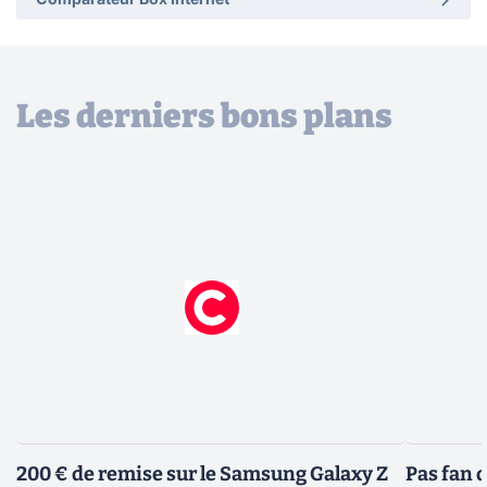
Comparateur Box Internet
Les derniers bons plans
200 € de remise sur le Samsung Galaxy Z
Pas fan 