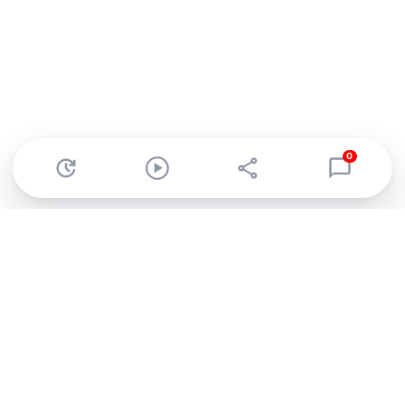
0
Abonnez-vous à notre newsletter !
Recevez un résumé quotidien de l'actu technologique.
S'inscrire
En cliquant sur s'inscrire, j’accepte de recevoir par email des