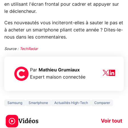
en utilisant l'écran frontal pour cadrer et appuyer sur
le déclencheur.
Ces nouveautés vous inciteront-elles à sauter le pas et
à acheter un smartphone pliant cette année ? Dites-le-
nous dans les commentaires.
Source :
TechRadar
Par
Mathieu Grumiaux
Expert maison connectée
Samsung
Smartphone
Actualités High-Tech
Comparer
3 écrans en 1 pour
5 générations
319€ ? Voici L'AOC
jeux dans la
Vidéos
CQ32G4ZA !
prochaine Xbo
Voir tout