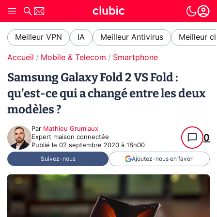
Meilleur VPN
IA
Meilleur Antivirus
Meilleur c
Accueil
Mobile & Telecom
Smartphone
Samsung Galaxy Fold 2 VS Fold :
qu'est-ce qui a changé entre les deux
modèles ?
Par
Mathieu Grumiaux
0
Expert maison connectée
Publié le
02 septembre 2020 à 18h00
Suivez-nous
Ajoutez-nous en favori