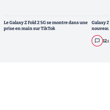
Le Galaxy Z Fold 2 5G se montre dans une
Galaxy Z
prise en main sur TikTok
nouveau
12 