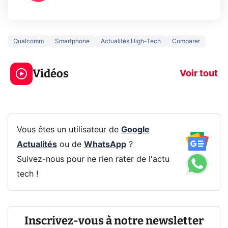
Qualcomm
Smartphone
Actualités High-Tech
Comparer
3 écrans en 1 pour
5 générations
319€ ? Voici L'AOC
jeux dans la
Vidéos
CQ32G4ZA !
prochaine Xbo
Voir tout
Vous êtes un utilisateur de
Google
Actualités
ou de
WhatsApp
?
Suivez-nous pour ne rien rater de l'actu
tech !
Inscrivez-vous à notre newsletter