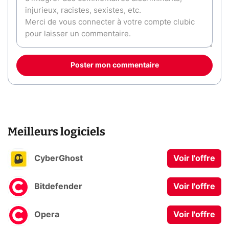
Poster mon commentaire
Meilleurs logiciels
CyberGhost
Voir l'offre
Bitdefender
Voir l'offre
Opera
Voir l'offre