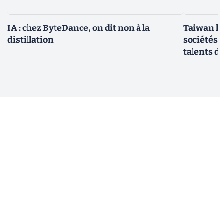
IA : chez ByteDance, on dit non à la
Taiwan l
distillation
sociétés
talents d