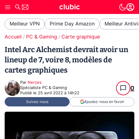
Meilleur VPN
Prime Day Amazon
Meilleur Antivi
Accueil
PC & Gaming
Carte graphique
Intel Arc Alchemist devrait avoir un
lineup de 7, voire 8, modèles de
cartes graphiques
Par
Nerces
0
Spécialiste PC & Gaming
Publié le
25 avril 2022 à 14h22
Suivez-nous
Ajoutez-nous en favori