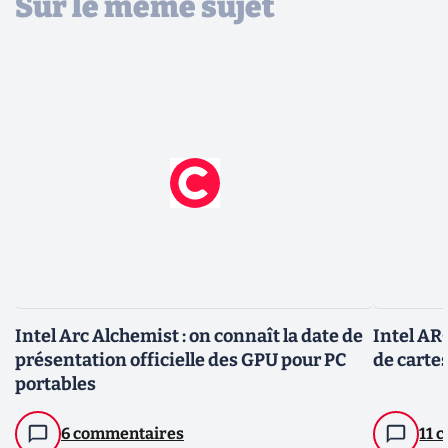
Sur le même sujet
Intel Arc Alchemist : on connaît la date de
Intel ARC
présentation officielle des GPU pour PC
de carte
portables
6 commentaires
11 