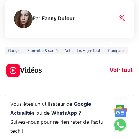
Par
Fanny Dufour
Google
Bien-être & santé
Actualités High-Tech
Comparer
5 générations de
Ce que vous n
jeux dans la
savez sur la
Vidéos
prochaine Xbox !
navigation pri
Voir tout
Vous êtes un utilisateur de
Google
Actualités
ou de
WhatsApp
?
Suivez-nous pour ne rien rater de l'actu
tech !