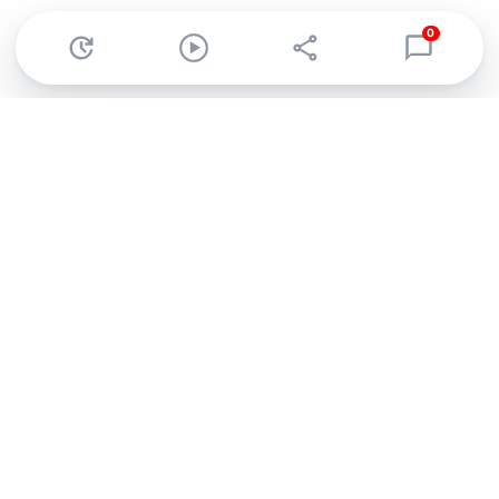
0
Abonnez-vous à notre newsletter !
Recevez un résumé quotidien de l'actu technologique.
S'inscrire
En cliquant sur s'inscrire, j’accepte de recevoir par email des
informations, actualités et offres commerciales de Clubic.
Conformément au RGPD, vous pouvez retirer votre consentement
à tout moment en cliquant sur le lien de désinscription présent
dans chaque email. Pour en savoir plus sur la gestion de vos
données, consultez notre
Politique de confidentialité