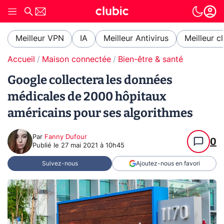
Meilleur VPN
IA
Meilleur Antivirus
Meilleur c
Accueil
Maison connectée
Bien-être & santé
Google collectera les données
médicales de 2000 hôpitaux
américains pour ses algorithmes
Par
Fanny Dufour
0
Publié le
27 mai 2021 à 10h45
Suivez-nous
Ajoutez-nous en favori