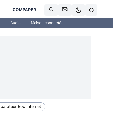
R
COMPARER
o
Audio
Maison connectée
arateur Box Internet