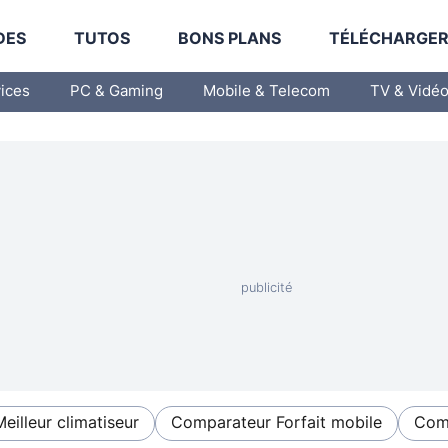
DES
TUTOS
BONS PLANS
TÉLÉCHARGE
vices
PC & Gaming
Mobile & Telecom
TV & Vidé
Meilleur climatiseur
Comparateur Forfait mobile
Comp