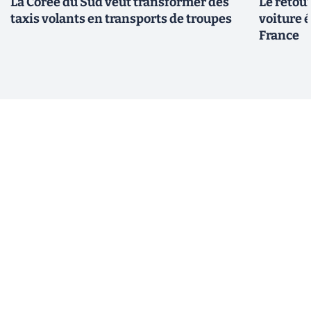
La Corée du Sud veut transformer des
Le retour
taxis volants en transports de troupes
voiture 
France