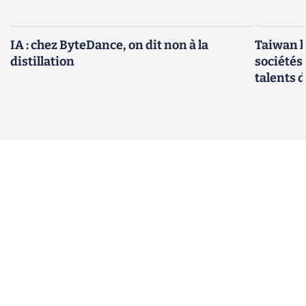
IA : chez ByteDance, on dit non à la
Taiwan l
distillation
sociétés
talents d