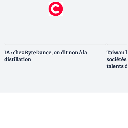
IA : chez ByteDance, on dit non à la
Taiwan l
distillation
sociétés
talents d