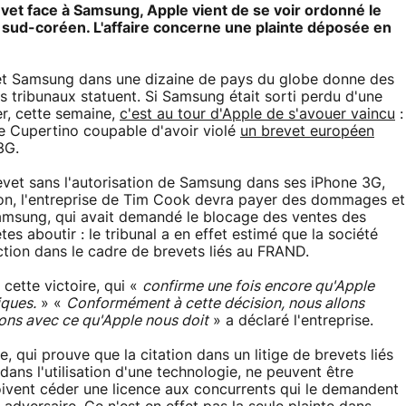
et face à Samsung, Apple vient de se voir ordonné le
 sud-coréen. L'affaire concerne une plainte déposée en
 et Samsung dans une dizaine de pays du globe donne des
les tribunaux statuent. Si Samsung était sorti perdu d'une
r, cette semaine,
c'est au tour d'Apple de s'avouer vaincu
:
 de Cupertino coupable d'avoir violé
un brevet européen
3G.
brevet sans l'autorisation de Samsung dans ses iPhone 3G,
aison, l'entreprise de Tim Cook devra payer des dommages et
Samsung, qui avait demandé le blocage des ventes des
s aboutir : le tribunal a en effet estimé que la société
nction dans le cadre de brevets liés au FRAND.
cette victoire, qui «
confirme une fois encore qu'Apple
iques.
» «
Conformément à cette décision, nous allons
ons avec ce qu'Apple nous doit
» a déclaré l'entreprise.
, qui prouve que la citation dans un litige de brevets liés
dans l'utilisation d'une technologie, ne peuvent être
oivent céder une licence aux concurrents qui le demandent