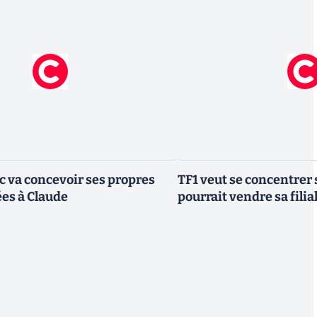
ic va concevoir ses propres
TF1 veut se concentrer 
es à Claude
pourrait vendre sa fili