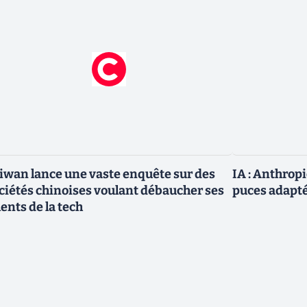
iwan lance une vaste enquête sur des
IA : Anthrop
ciétés chinoises voulant débaucher ses
puces adapté
lents de la tech