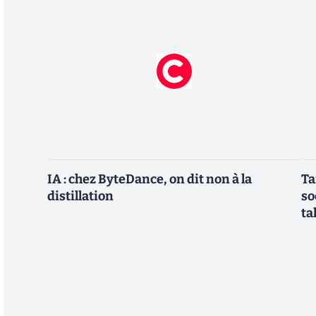
IA : chez ByteDance, on dit non à la
Ta
distillation
so
ta