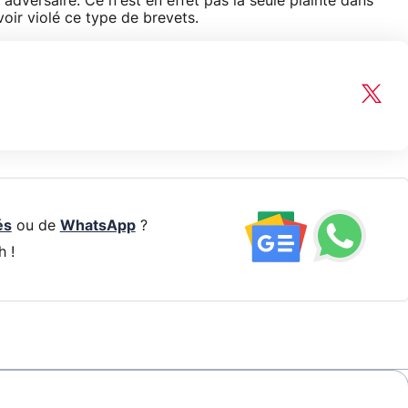
dversaire. Ce n'est en effet pas la seule plainte dans
oir violé ce type de brevets.
és
ou de
WhatsApp
?
h !