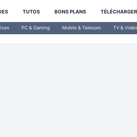
DES
TUTOS
BONS PLANS
TÉLÉCHARGE
vices
PC & Gaming
Mobile & Telecom
TV & Vidé