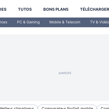
DES
TUTOS
BONS PLANS
TÉLÉCHARGE
vices
PC & Gaming
Mobile & Telecom
TV & Vidé
Meilleur climatiseur
Comparateur Forfait mobile
Comp