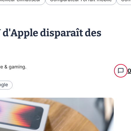
 d'Apple disparaît des
re & gaming
.
gle