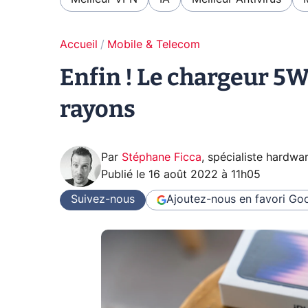
Accueil
Mobile & Telecom
Enfin ! Le chargeur 5W
rayons
Par
Stéphane Ficca
,
spécialiste hardwa
Publié le
16 août 2022 à 11h05
Suivez-nous
Ajoutez-nous en favori
Goo