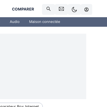
R
COMPARER
o
Audio
Maison connectée
arateur Box Internet