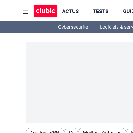
ACTUS
TESTS
GUI
Cybersécurité
Logiciels & ser
Meilleur VPN
IA
Meilleur Antivirus