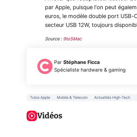
par Apple, puisque l'on peut égale
euros, le modèle double port USB-
secteur USB 12W, toujours disponibl
Source :
9to5Mac
Par
Stéphane Ficca
Spécialiste hardware & gaming
Tutos Apple
Mobile & Telecom
Actualités High-Tech
3 écrans en 1
5 générations
Ce qu
pour 319€ ?
de jeux dans
ne sa
Voici L'AOC
Vidéos
la prochaine
la na
CQ32G4ZA !
Xbox !
privée