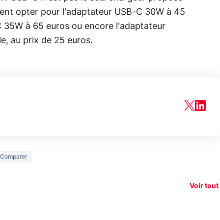
ment opter pour l'adaptateur USB-C 30W à 45
C 35W à 65 euros ou encore l'adaptateur
e, au prix de 25 euros.
150€
Comparer
e vous
xAI attaque la
remb
vez sur
Google tease
loi anti-
sur v
vigation
son Pixel 11
dénudement
nouv
Voir tout
 !
Pro
par IA
smart