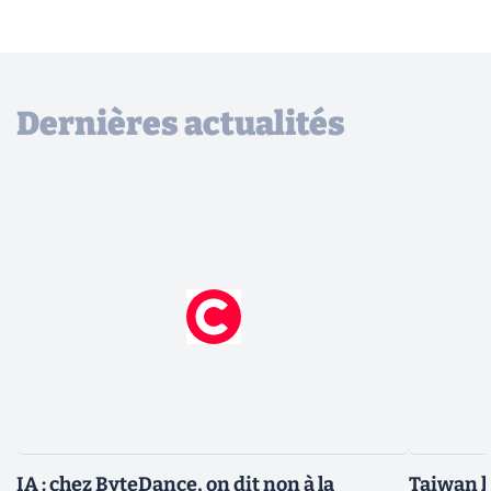
Dernières actualités
IA : chez ByteDance, on dit non à la
Taiwan l