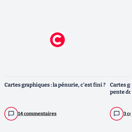
Cartes graphiques : la pénurie, c'est fini ?
Cartes g
pente do
14 commentaires
3 c