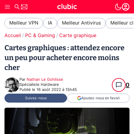
Meilleur VPN
IA
Meilleur Antivirus
Meilleur c
Accueil
PC & Gaming
Carte graphique
Cartes graphiques : attendez encore
un peu pour acheter encore moins
cher
Par
Nathan Le Gohlisse
0
Spécialiste Hardware
Publié le
16 août 2022 à 15h45
Suivez-nous
Ajoutez-nous en favori