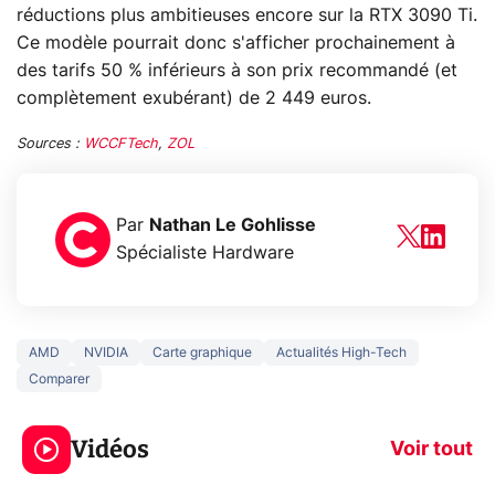
réductions plus ambitieuses encore sur la RTX 3090 Ti.
Ce modèle pourrait donc s'afficher prochainement à
des tarifs 50 % inférieurs à son prix recommandé (et
complètement exubérant) de 2 449 euros.
Sources :
WCCFTech
,
ZOL
Par
Nathan Le Gohlisse
Spécialiste Hardware
AMD
NVIDIA
Carte graphique
Actualités High-Tech
Comparer
3 écrans en 1 pour
5 générations
319€ ? Voici L'AOC
jeux dans la
Vidéos
CQ32G4ZA !
prochaine Xbo
Voir tout