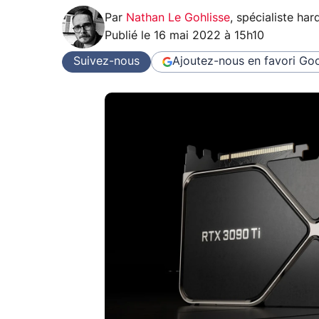
Par
Nathan Le Gohlisse
,
spécialiste ha
Publié le
16 mai 2022 à 15h10
Suivez-nous
Ajoutez-nous en favori
Goo