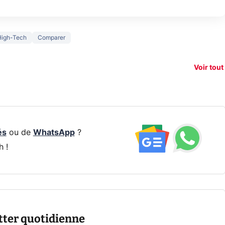
150€
High-Tech
Comparer
xAI attaque la
remboursés
Starli
e tease
loi anti-
sur votre
Amazo
xel 11
dénudement
nouveau
guerr
Voir tout
par IA
smartphone ?
résea
és
ou de
WhatsApp
?
h !
tter quotidienne