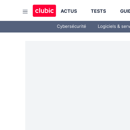
ACTUS
TESTS
GUI
Cybersécurité
Logiciels & ser