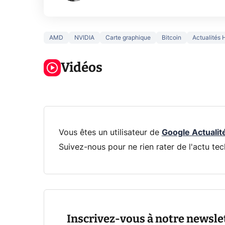
AMD
NVIDIA
Carte graphique
Bitcoin
Actualités 
5 générations
Ce que vous
de jeux dans
ne savez sur
Googl
la prochaine
Vidéos
la navigation
son Pi
Xbox !
privée !
Pro
Vous êtes un utilisateur de
Google Actualit
Suivez-nous pour ne rien rater de l'actu tec
Inscrivez-vous à notre newsle