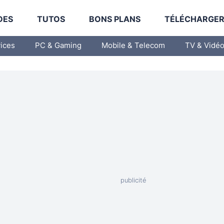
DES
TUTOS
BONS PLANS
TÉLÉCHARGE
vices
PC & Gaming
Mobile & Telecom
TV & Vidé