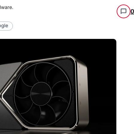
rdware
.
gle