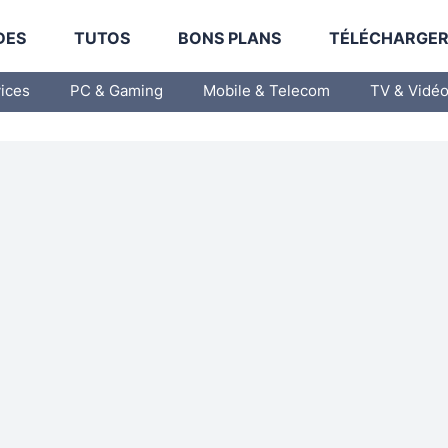
DES
TUTOS
BONS PLANS
TÉLÉCHARGE
vices
PC & Gaming
Mobile & Telecom
TV & Vidé