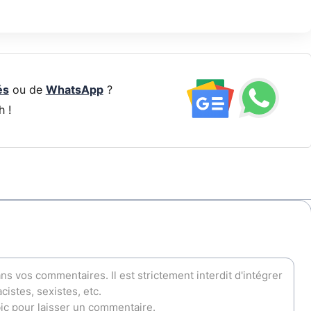
és
ou de
WhatsApp
?
h !