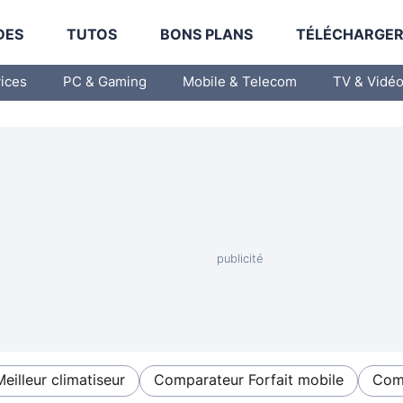
DES
TUTOS
BONS PLANS
TÉLÉCHARGE
vices
PC & Gaming
Mobile & Telecom
TV & Vidé
Meilleur climatiseur
Comparateur Forfait mobile
Comp