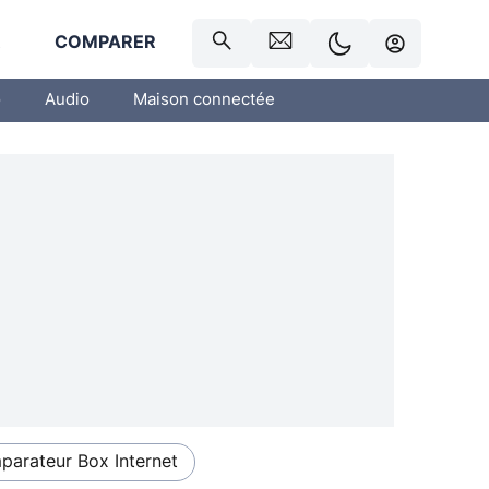
R
COMPARER
o
Audio
Maison connectée
arateur Box Internet