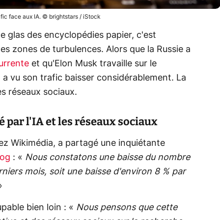
fic face aux IA. © brightstars / iStock
 le glas des encyclopédies papier, c'est
es zones de turbulences. Alors que la Russie a
urrente
et qu'Elon Musk travaille sur le
a
a vu son trafic baisser considérablement. La
 les réseaux sociaux.
 par l'IA et les réseaux sociaux
chez Wikimédia, a partagé une inquiétante
log
: «
Nous constatons une baisse du nombre
niers mois, soit une baisse d'environ 8 % par
»
upable bien loin : «
Nous pensons que cette