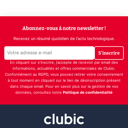
Abonnez-vous à notre newsletter !
Recevez un résumé quotidien de l'actu technologique.
S'inscrire
En cliquant sur s'inscrire, j’accepte de recevoir par email des
informations, actualités et offres commerciales de Clubic.
Conformément au RGPD, vous pouvez retirer votre consentement
à tout moment en cliquant sur le lien de désinscription présent
dans chaque email. Pour en savoir plus sur la gestion de vos
données, consultez notre
Politique de confidentialité