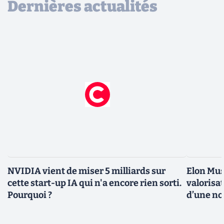
Dernières actualités
NVIDIA vient de miser 5 milliards sur
Elon Mus
cette start-up IA qui n'a encore rien sorti.
valorisat
Pourquoi ?
d’une no