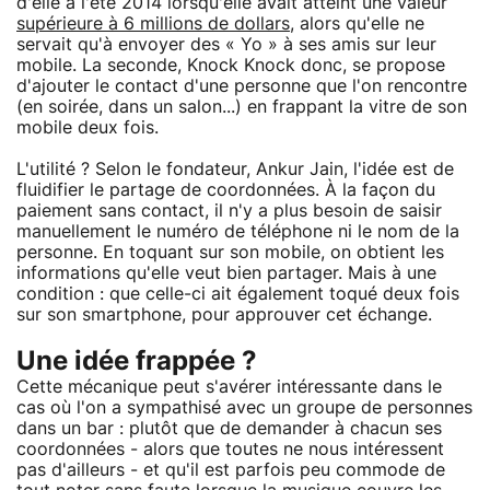
d'elle à l'été 2014 lorsqu'elle avait atteint une valeur
supérieure à 6 millions de dollars
, alors qu'elle ne
servait qu'à envoyer des « Yo » à ses amis sur leur
mobile. La seconde, Knock Knock donc, se propose
d'ajouter le contact d'une personne que l'on rencontre
(en soirée, dans un salon...) en frappant la vitre de son
mobile deux fois.
L'utilité ? Selon le fondateur, Ankur Jain, l'idée est de
fluidifier le partage de coordonnées. À la façon du
paiement sans contact, il n'y a plus besoin de saisir
manuellement le numéro de téléphone ni le nom de la
personne. En toquant sur son mobile, on obtient les
informations qu'elle veut bien partager. Mais à une
condition : que celle-ci ait également toqué deux fois
sur son smartphone, pour approuver cet échange.
Une idée frappée ?
Cette mécanique peut s'avérer intéressante dans le
cas où l'on a sympathisé avec un groupe de personnes
dans un bar : plutôt que de demander à chacun ses
coordonnées - alors que toutes ne nous intéressent
pas d'ailleurs - et qu'il est parfois peu commode de