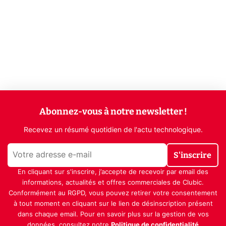
Abonnez-vous à notre newsletter !
Recevez un résumé quotidien de l'actu technologique.
S'inscrire
En cliquant sur s'inscrire, j’accepte de recevoir par email des
informations, actualités et offres commerciales de Clubic.
Conformément au RGPD, vous pouvez retirer votre consentement
à tout moment en cliquant sur le lien de désinscription présent
dans chaque email. Pour en savoir plus sur la gestion de vos
données, consultez notre
Politique de confidentialité