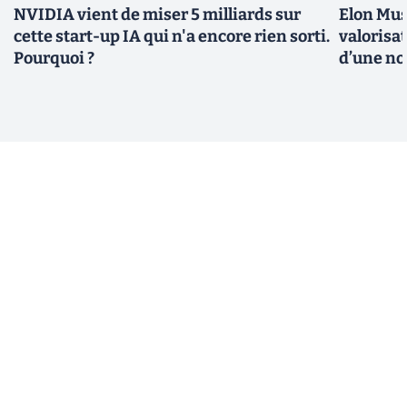
NVIDIA vient de miser 5 milliards sur
Elon Mus
cette start-up IA qui n'a encore rien sorti.
valorisat
Pourquoi ?
d’une no