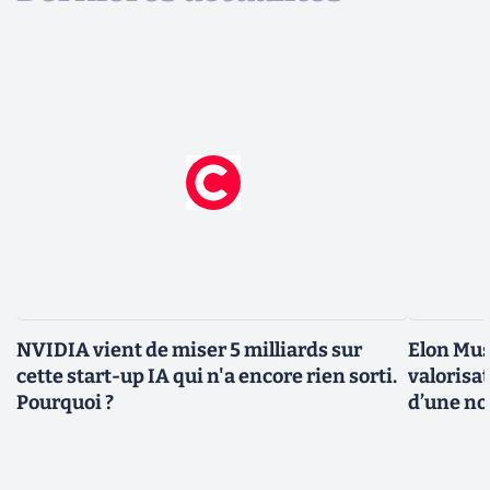
NVIDIA vient de miser 5 milliards sur
Elon Mus
cette start-up IA qui n'a encore rien sorti.
valorisat
Pourquoi ?
d’une no