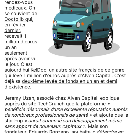
rendez-vous
médicaux. On
se souvient de
Doctolib qui,
en février
dernier,
recevait 1
million d'euros
un an
seulement
après avoir vu
le jour. C'est
aujourd'hui KelDoc, un autre site français de ce genre,
qui lève 1 million d'euros auprès d'Alven Capital. C'est
déjà sa
deuxième levée de fonds en un an et demi
d'existence.
Jeremy Uzan, associé chez Alven Capital,
explique
auprès du site TechCrunch que la plateforme
«
bénéficie désormais d'une excellente réputation auprès
de nombreux professionnels de santé »
et ajoute que la
start-up
« aurait continué son développement même
sans apport de nouveaux capitaux »
. Mais son
fondateur, Eduardo Ronzano, souhaite
« s'étendre en