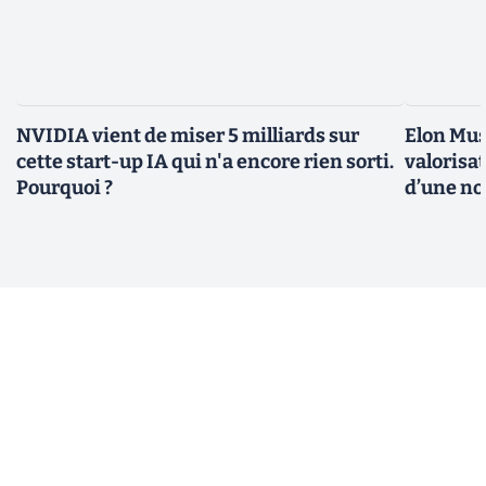
NVIDIA vient de miser 5 milliards sur
Elon Mus
cette start-up IA qui n'a encore rien sorti.
valorisat
Pourquoi ?
d’une no