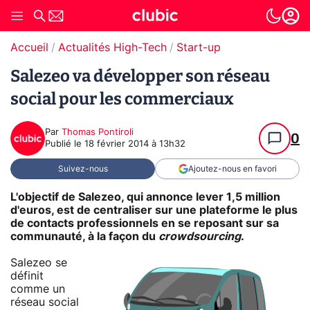
Accueil
Actualités High-Tech
Start-up
Salezeo va développer son réseau
social pour les commerciaux
Par
Thomas Pontiroli
0
Publié le
18 février 2014 à 13h32
Suivez-nous
Ajoutez-nous en favori
L'objectif de Salezeo, qui annonce lever 1,5 million
d'euros, est de centraliser sur une plateforme le plus
de contacts professionnels en se reposant sur sa
communauté, à la façon du
crowdsourcing
.
Salezeo se
définit
comme un
réseau social