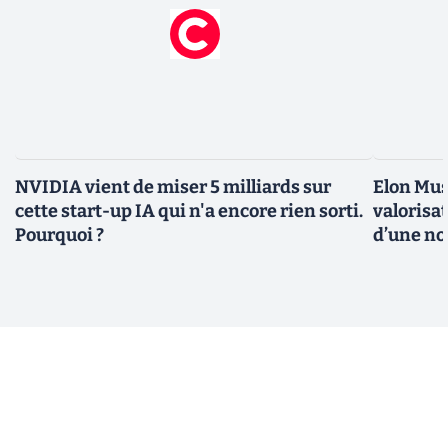
NVIDIA vient de miser 5 milliards sur
Elon Mus
cette start-up IA qui n'a encore rien sorti.
valorisat
Pourquoi ?
d’une no