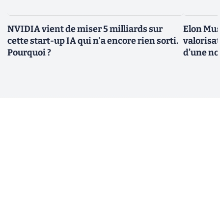
NVIDIA vient de miser 5 milliards sur
Elon Mus
cette start-up IA qui n'a encore rien sorti.
valorisat
Pourquoi ?
d’une no