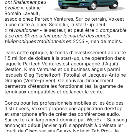
ont finalement peu
évolué
», estime
Romain Lavault,
associé chez Partech Ventures. Sur ce terrain, Voxeet
a une carte à jouer. Selon lui, la start-up peut
«
révolutionner
» le secteur, et peut être «
comparable
à ce que Skype a fait pour le marché des appels
téléphoniques traditionnels en 2003
», rien de moins.
Dans cette optique, le fonds d'investissement apporte
1,5 million de dollars à la start-up, une opération dans
laquelle Partech Ventures est accompagné d'Aquiti
Gestion, Kima Ventures et de business angels parmi
lesquels Oleg Tscheltzoff (Fotolia) et Jacques-Antoine
Granjon (Vente-privée). Ce nouveau financement
permettra d'étendre les fonctionnalités, la gamme de
terminaux compatibles et de lancer la vente.
Conçu pour les professionnels mobiles et les équipes
distribuées, Voxeet propose une application desktop
et smartphone afin de créer des conférences audio.
Sur ce terrain largement dominé par WebEx - Samsung
annonçait début janvier qu'il s'apprêtait à préinstaller
l'outil de Cisco sur ses Galaxy Note et Tab Pro -, la